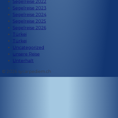
Segelreise 2022
Segelreise 2023
Segelreise 2024
Segelreise 2025
Segelreise 2026
Türkei
Türkei
Uncategorized
unsere Reise
Unterhalt
© 2026 sycarpediem.ch