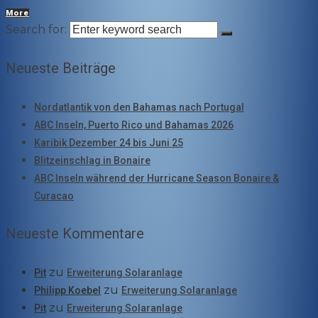
More
Search for:
Neueste Beiträge
Nordatlantik von den Bahamas nach Portugal
ABC Inseln, Puerto Rico und Bahamas 2026
Karibik Dezember 24 bis Juni 25
Blitzeinschlag in Bonaire
ABC Inseln während der Hurricane Season Bonaire &
Curacao
Neueste Kommentare
zu
Pit
Erweiterung Solaranlage
zu
Philipp Koebel
Erweiterung Solaranlage
zu
Pit
Erweiterung Solaranlage