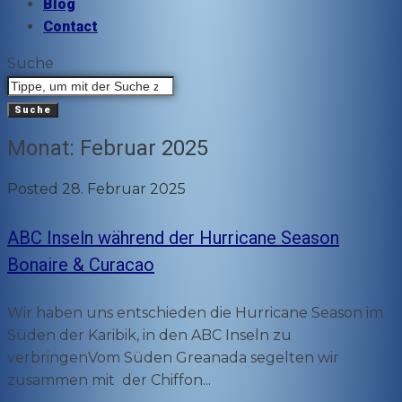
Blog
Contact
Suche
Suche
Monat:
Februar 2025
Posted
28. Februar 2025
ABC Inseln während der Hurricane Season
Bonaire & Curacao
Wir haben uns entschieden die Hurricane Season im
Süden der Karibik, in den ABC Inseln zu
verbringenVom Süden Greanada segelten wir
zusammen mit der Chiffon...