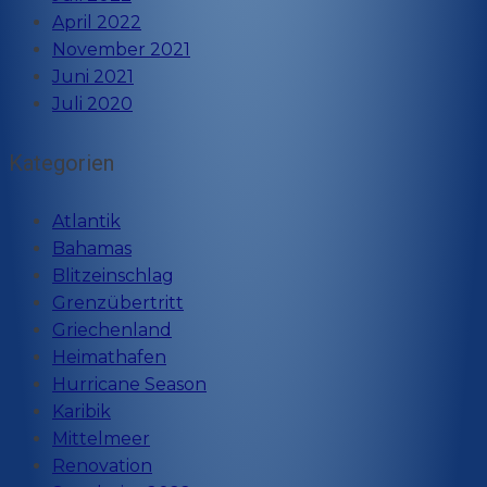
April 2022
November 2021
Juni 2021
Juli 2020
Kategorien
Atlantik
Bahamas
Blitzeinschlag
Grenzübertritt
Griechenland
Heimathafen
Hurricane Season
Karibik
Mittelmeer
Renovation