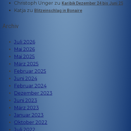
Christoph Unger
zu
Karibik Dezember 24 bis Juni 25
Katja
zu
Blitzeinschlag in Bonaire
Archiv
Juli 2026
Mai 2026
Mai 2025
März 2025
Februar 2025
Juni 2024
Februar 2024
Dezember 2023
Juni 2023
März 2023
Januar 2023
Oktober 2022
Juli 2022