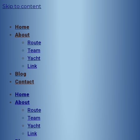
Skip to content
Home
About
Route
Team
Yacht
Link
Blog
Contact
Home
About
Route
Team
Yacht
Link