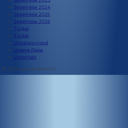
Segelreise 2023
Segelreise 2024
Segelreise 2025
Segelreise 2026
Türkei
Türkei
Uncategorized
unsere Reise
Unterhalt
© 2026 sycarpediem.ch