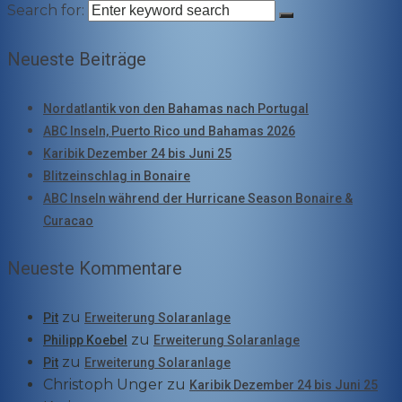
Search for:
Neueste Beiträge
Nordatlantik von den Bahamas nach Portugal
ABC Inseln, Puerto Rico und Bahamas 2026
Karibik Dezember 24 bis Juni 25
Blitzeinschlag in Bonaire
ABC Inseln während der Hurricane Season Bonaire &
Curacao
Neueste Kommentare
zu
Pit
Erweiterung Solaranlage
zu
Philipp Koebel
Erweiterung Solaranlage
zu
Pit
Erweiterung Solaranlage
Christoph Unger
zu
Karibik Dezember 24 bis Juni 25