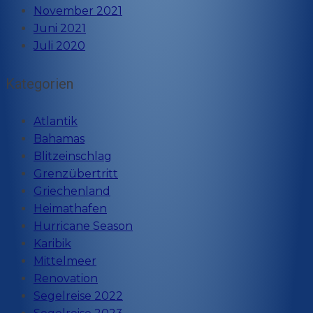
November 2021
Juni 2021
Juli 2020
Kategorien
Atlantik
Bahamas
Blitzeinschlag
Grenzübertritt
Griechenland
Heimathafen
Hurricane Season
Karibik
Mittelmeer
Renovation
Segelreise 2022