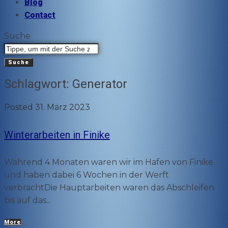
Blog
Contact
Suche
Suche
Schlagwort:
Generator
Posted
31. März 2023
Winterarbeiten in Finike
Während 4 Monaten waren wir im Hafen von Finike
und haben dabei 6 Wochen in der Werft
verbrachtDie Hauptarbeiten waren das Abschleifen
bis auf das...
More