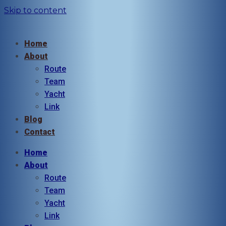
Skip to content
Home
About
Route
Team
Yacht
Link
Blog
Contact
Home
About
Route
Team
Yacht
Link