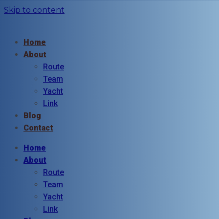
Skip to content
Home
About
Route
Team
Yacht
Link
Blog
Contact
Home
About
Route
Team
Yacht
Link