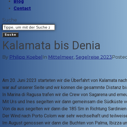
Blog
Contact
Suche
Suche
Kalamata bis Denia
By
Philipp Koebel
In
Mittelmeer
,
Segelreise 2023
Poste
Am 20. Juni 2023 starteten wir die Überfahrt von Kalamata nach
war auf unserer Seite und wir konnen die gesammte Distanz bi
In Marina di Ragusa trafen wir die Crew von Sagarena und erne
Mit Urs und Ines segelten wir dann gemeinsam die Südküste von
Von da aus segelten wir dann die 185 Sm in Richtung Sardinien 
Der Wind nach Porto Colom war sehr wechselhaft und teilweise k
Im August genossen wir dann die Buchten von Palma, Ibizza u